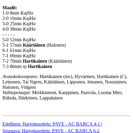
Maalit:
1-0 8min
KajHa
2-0 16min
KajHa
3-0 25min
KajHa
4-0 38min
KajHa
- - - - -
5-0 52min
KajHa
5-1 57min
Kääriäinen
(Halonen)
6-1 61min
KajHa
7-1 69min
KajHa
7-2 70min
Hartikainen
(Kääriäinen)
7-3 86min rp
Hartikainen
Avauskokoonpano:
Martikainen (mv), Hyvärinen, Hartikainen (C),
Leinonen, Tai Ngern, Kääriäinen, Lipponen, Innanen, Nousiainen,
Halonen, Vidgren
Vaihtopelaajat:
Merkkiniemi, Karppinen, Paavola, Luoma Miro,
Riihola, Härkönen, Lappalainen
Edellinen: Harjoitusottelu: PAVE - AC BARCA 4-1
|
Seuraava: Harjoitusottelu: PAVE - AC BARCA 6-2