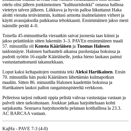
ottelu olisi jälleen jonkinmoinen ”kulttuurishokki” omassa hallissa
vietetyn talven jälkeen. Liikkuva ja hyvin palloa liikuttanut Haka
aloitti vieraita terävämmin, kuittasi armotta iisalmelaisten virheet ja
käytti avausjaksolla paikkansa tehokkaasti. Ensimmäinen jakso meni
isännille peräti 4–0.
Toisella 45-minuuttisella vieraatkin saivat juonesta taas kiinni ja
jakso pelattiinkin sitten lukemiin 3–3. PAVEn ensimmäinen maali
57. minuutilla oli
Konsta Kääriäisen
ja
Tuomas Halosen
taidonnäyte. Halonen harhautteli aikansa puolustajaa boksissa ja
pudotti syötön 16-rajalle Kääriäiselle, jonka hieno laukaus painui
vastustamattomasti takanurkkaan.
Loput kaksi keltapaitojen osumista teki
Aleksi Hartikainen
. Ensin
70. minuutilla hän puski Kääriäisen lähettämän kulmapotkun
maaliin. Sitten 86. minuutilla Halonen kaadettiin boksissa ja
Hartikainen laukoi pallon rangaistuspisteeltä verkkoon.
Pelireissu tarjosi rutkasti oppia pelistä vahvaa vastustajaa vastaan ja
palveli siten tarkoitustaan. Joukkue jatkaa harjoitteluaan kohti
sarjakautta. Seuraava harjoitusottelu pelataan kotihallissa la 23.3.
AC BARCAA vastaan.
KajHa - PAVE 7-3 (4-0)