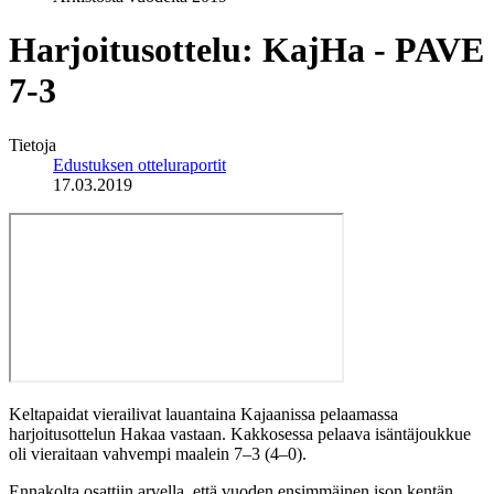
Harjoitusottelu: KajHa - PAVE
7-3
Tietoja
Edustuksen otteluraportit
17.03.2019
Keltapaidat vierailivat lauantaina Kajaanissa pelaamassa
harjoitusottelun Hakaa vastaan. Kakkosessa pelaava isäntäjoukkue
oli vieraitaan vahvempi maalein 7–3 (4–0).
Ennakolta osattiin arvella, että vuoden ensimmäinen ison kentän