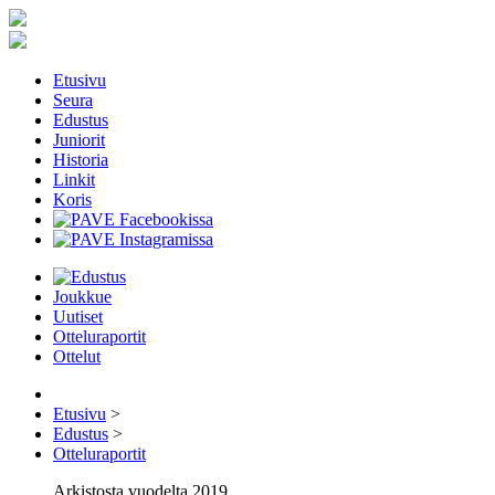
Etusivu
Seura
Edustus
Juniorit
Historia
Linkit
Koris
Joukkue
Uutiset
Otteluraportit
Ottelut
Etusivu
>
Edustus
>
Otteluraportit
Arkistosta vuodelta 2019