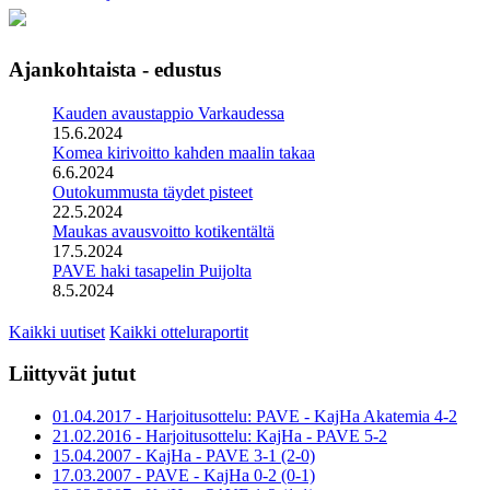
Ajankohtaista - edustus
Kauden avaustappio Varkaudessa
15.6.2024
Komea kirivoitto kahden maalin takaa
6.6.2024
Outokummusta täydet pisteet
22.5.2024
Maukas avausvoitto kotikentältä
17.5.2024
PAVE haki tasapelin Puijolta
8.5.2024
Kaikki uutiset
Kaikki otteluraportit
Liittyvät jutut
01.04.2017 - Harjoitusottelu: PAVE - KajHa Akatemia 4-2
21.02.2016 - Harjoitusottelu: KajHa - PAVE 5-2
15.04.2007 - KajHa - PAVE 3-1 (2-0)
17.03.2007 - PAVE - KajHa 0-2 (0-1)