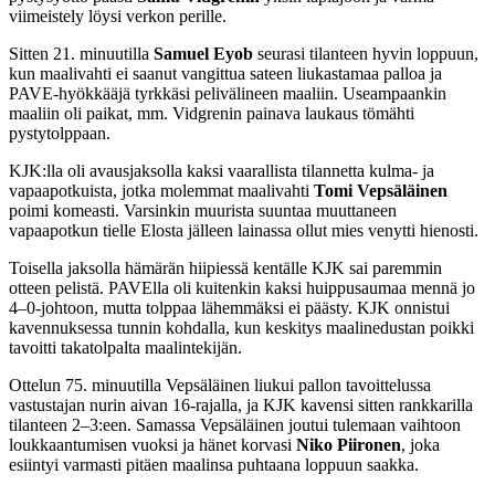
viimeistely löysi verkon perille.
Sitten 21. minuutilla
Samuel Eyob
seurasi tilanteen hyvin loppuun,
kun maalivahti ei saanut vangittua sateen liukastamaa palloa ja
PAVE-hyökkääjä tyrkkäsi pelivälineen maaliin. Useampaankin
maaliin oli paikat, mm. Vidgrenin painava laukaus tömähti
pystytolppaan.
KJK:lla oli avausjaksolla kaksi vaarallista tilannetta kulma- ja
vapaapotkuista, jotka molemmat maalivahti
Tomi Vepsäläinen
poimi komeasti. Varsinkin muurista suuntaa muuttaneen
vapaapotkun tielle Elosta jälleen lainassa ollut mies venytti hienosti.
Toisella jaksolla hämärän hiipiessä kentälle KJK sai paremmin
otteen pelistä. PAVElla oli kuitenkin kaksi huippusaumaa mennä jo
4–0-johtoon, mutta tolppaa lähemmäksi ei päästy. KJK onnistui
kavennuksessa tunnin kohdalla, kun keskitys maalinedustan poikki
tavoitti takatolpalta maalintekijän.
Ottelun 75. minuutilla Vepsäläinen liukui pallon tavoittelussa
vastustajan nurin aivan 16-rajalla, ja KJK kavensi sitten rankkarilla
tilanteen 2–3:een. Samassa Vepsäläinen joutui tulemaan vaihtoon
loukkaantumisen vuoksi ja hänet korvasi
Niko Piironen
, joka
esiintyi varmasti pitäen maalinsa puhtaana loppuun saakka.