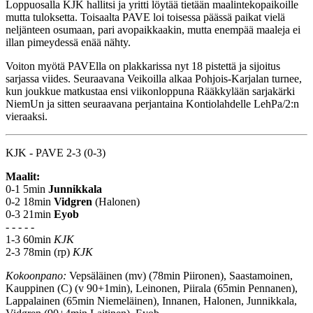
Loppuosalla KJK hallitsi ja yritti löytää tietään maalintekopaikoille
mutta tuloksetta. Toisaalta PAVE loi toisessa päässä paikat vielä
neljänteen osumaan, pari avopaikkaakin, mutta enempää maaleja ei
illan pimeydessä enää nähty.
Voiton myötä PAVElla on plakkarissa nyt 18 pistettä ja sijoitus
sarjassa viides. Seuraavana Veikoilla alkaa Pohjois-Karjalan turnee,
kun joukkue matkustaa ensi viikonloppuna Rääkkylään sarjakärki
NiemUn ja sitten seuraavana perjantaina Kontiolahdelle LehPa/2:n
vieraaksi.
KJK - PAVE 2-3 (0-3)
Maalit:
0-1 5min
Junnikkala
0-2 18min
Vidgren
(Halonen)
0-3 21min
Eyob
- - - - -
1-3 60min
KJK
2-3 78min (rp)
KJK
Kokoonpano:
Vepsäläinen (mv) (78min Piironen), Saastamoinen,
Kauppinen (C) (v 90+1min), Leinonen, Piirala (65min Pennanen),
Lappalainen (65min Niemeläinen), Innanen, Halonen, Junnikkala,