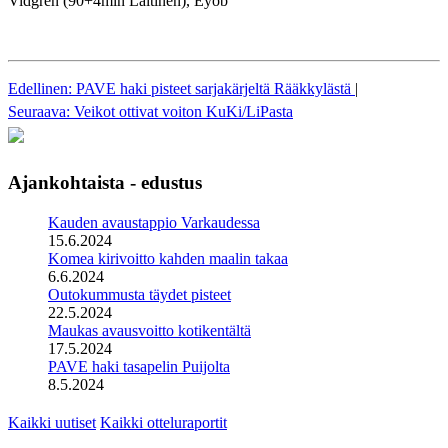
Vidgren (90+4min Laitinen), Eyob
Edellinen: PAVE haki pisteet sarjakärjeltä Rääkkylästä
|
Seuraava: Veikot ottivat voiton KuKi/LiPasta
Ajankohtaista - edustus
Kauden avaustappio Varkaudessa
15.6.2024
Komea kirivoitto kahden maalin takaa
6.6.2024
Outokummusta täydet pisteet
22.5.2024
Maukas avausvoitto kotikentältä
17.5.2024
PAVE haki tasapelin Puijolta
8.5.2024
Kaikki uutiset
Kaikki otteluraportit