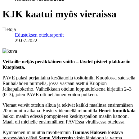
KJK kaatui myös vieraissa
Tietoja
Edustuksen otteluraportit
29.07.2022
Veikoille neljäs peräkkäinen voitto – täydet pisteet plakkariin
Kuopiosta.
PAVE palasi perjantaina kesätauolta tositoimiin Kuopiossa sateisella
Rauhalahden nurmella, jossa vastaan asettui Kuopion
Jalkapallokerho. Vaiheikkaan ottelun lopputuloksena kirjattiin 2–3
(0–3), joten PAVE otti neljännen voiton putkeen.
Vieraat veivät ottelun alkua ja tekivät kaikki maalinsa ensimmäisen
20 minuutin aikana. Ensin viidennellä minuutilla
Henri Junnikkala
laukoi maalin edessä pomppineen keskityspallon maalin kattoon.
Maali oli miehelle ensimmäinen PAVEssa virallisessa ottelussa.
Kymmenen minuuttia myöhemmin
Tuomas Halosen
loistava
pystysyöttö päästi
Samu Vidgrenin
yksin läpiajoon ja varma