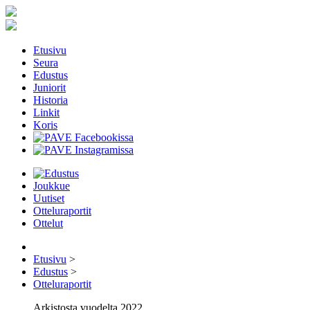
Etusivu
Seura
Edustus
Juniorit
Historia
Linkit
Koris
Joukkue
Uutiset
Otteluraportit
Ottelut
Etusivu
>
Edustus
>
Otteluraportit
Arkistosta vuodelta 2022