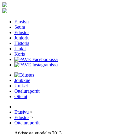
Etusivu
Seura
Edustus
Juniorit
Historia
Linkit
Koris
Joukkue
Uutiset
Otteluraportit
Ottelut
Etusivu
>
Edustus
>
Otteluraportit
Arkistosta vuodelta 2013