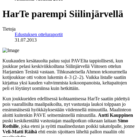
HarTe parempi Siilinjärvellä
Tietoja
Edustuksen otteluraportit
31.07.2013
Kuukauden kesätauolta paluu sujui PAVElta tappiollisesti, kun
joukkue pelasi keskiviikkoiltana Siilinjärvellä Viitosen ottelun
Harjamäen Terästä vastaan. Tihkusateisella Ahmon tekonurmella
kotijoukkue otti voiton lukemin 4–3 (2–2). Vaikka listalle saatiin
kirjattua yksi kauden vahvimmista kokoonpanoista, keltapaitojen
peli ei löytänyt uomiinsa kuin hetkittäin.
Kun joukkueiden edellisessä kohtaamisessa HarTe saatiin pidettyä
pois vaarallisilta maalipaikoilta, nyt vastustaja laukoi tolppaan jo
ensimmäisestä hyökkäyksestään viidennellä minuutilla. Maalinteon
aloitti kuitenkin PAVE seitsemännellä minuutilla.
Antti Kauppinen
puski keskikentältä vastustajan maalipotkun oikeaan laitaan
Simo
Rothille
, joka eteni ja syötti maalinedustan poikki takatolpalle, jonne
Veli-Matti Räihä
ehti ensin sijoittaen läheltä pallon maaliin ohi