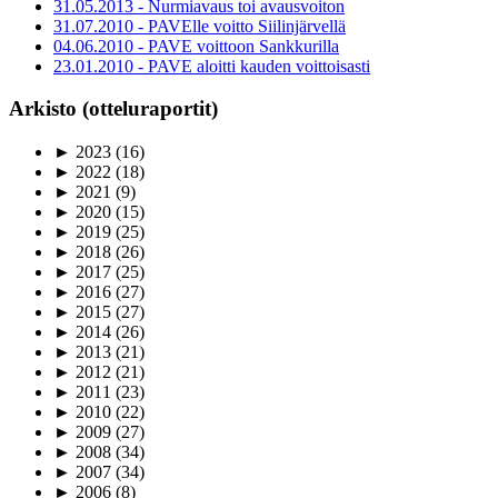
31.05.2013 - Nurmiavaus toi avausvoiton
31.07.2010 - PAVElle voitto Siilinjärvellä
04.06.2010 - PAVE voittoon Sankkurilla
23.01.2010 - PAVE aloitti kauden voittoisasti
Arkisto (otteluraportit)
►
2023
(16)
►
2022
(18)
►
2021
(9)
►
2020
(15)
►
2019
(25)
►
2018
(26)
►
2017
(25)
►
2016
(27)
►
2015
(27)
►
2014
(26)
►
2013
(21)
►
2012
(21)
►
2011
(23)
►
2010
(22)
►
2009
(27)
►
2008
(34)
►
2007
(34)
►
2006
(8)