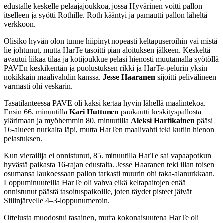
edustalle keskelle pelaajajoukkoa, jossa Hyvärinen voitti pallon
itselleen ja syötti Rothille. Roth kääntyi ja pamautti pallon läheltä
verkkoon.
Olisiko hyvän olon tunne hiipinyt nopeasti keltapuseroihin vai mistä
lie johtunut, mutta HarTe tasoitti pian aloituksen jälkeen. Keskeltä
avautui liikaa tilaa ja kotijoukkue pelasi hienosti muutamalla syötöllä
PAVEn keskikentän ja puolustuksen rikki ja HarTe-pelurin yksin
nokikkain maalivahdin kanssa.
Jesse Haaranen
sijoitti pelivälineen
varmasti ohi veskarin.
Tasatilanteessa PAVE oli kaksi kertaa hyvin lähellä maalintekoa.
Ensin 66. minuutilla
Kari Huttunen
paukautti keskityspallosta
ylärimaan ja myöhemmin 80. minuutilla
Aleksi Hartikainen
pääsi
16-alueen nurkalta läpi, mutta HarTen maalivahti teki kutiin hienon
pelastuksen.
Kun vierailija ei onnistunut, 85. minuutilla HarTe sai vapaapotkun
hyvästä paikasta 16-rajan edustalta. Jesse Haaranen teki illan toisen
osumansa laukoessaan pallon tarkasti muurin ohi taka-alanurkkaan.
Loppuminuuteilla HarTe oli vahva eikä keltapaitojen enää
onnistunut päästä tasoituspaikoille, joten täydet pisteet jäivät
Siilinjärvelle 4–3-loppunumeroin.
Ottelusta muodostui tasainen, mutta kokonaisuutena HarTe oli