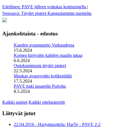
Edellinen: PAVE jälleen voitokas kotinurmella
|
Seuraava: Täydet pisteet Kangaslammin nurmelta
Ajankohtaista - edustus
Kauden avaustappio Varkaudessa
15.6.2024
Komea kirivoitto kahden maalin takaa
6.6.2024
Outokummusta täydet pisteet
22.5.2024
Maukas avausvoitto kotikentältä
17.5.2024
PAVE haki tasapelin Puijolta
8.5.2024
Kaikki uutiset
Kaikki otteluraportit
Liittyvät jutut
22.04.2016 - Harjoitusottelu: HarTe - PAVE 2-2