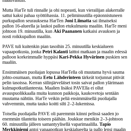
maalivahdin.
Mutta HarTe tuli rinnalle ja ohi nopeasti, kun vierailijan alakerralle
sattui kaksi pahaa syöttöhassia. 11. peliminuutilla epäonnistuneen
purkupallon seurauksena HarTen
Joni Liimatta
sai ilmaiseksi
pallon 16-alueella ja laukoi pallon etukulmasta maaliin. HarTe meni
johtoon 19. minuutilla, kun
Aki Paananen
katkaisi avauksen ja
nosti roikkupallon maaliin.
PAVE tuli kuitenkin pian tasoihin 25. minuutilla keskialueen
vapaapotkusta, jonka
Petri Kalanti
laittoi matkaan ja maalin edessä
palloon korkeimmalle hyppäsi
Kari-Pekka Hyvärinen
puskien sen
maaliin.
Ensimmäisen puoliajan lopussa HarTella oli muutama hyvä sauma
johto-osumaan, mutta
Eetu Lähderinteen
tärkeät torjunnat pitivät
pelin tasoissa. Kerran siilinjärveläiset tosin saivat pallon ylärimaan
kulmapotkutilanteesta. Maalien lisäksi PAVElla ei ollut
avauspuolikkaalla muita kunnon paikkoja, kaukovetoja sentään
muutama nähtiin. HarTe veikin peliä ensimmäisellä puoliajalla
vahvemmin, mutta tauko koitti silti 2–2-lukemissa.
Toisella puoliajalla PAVE oli paremmin kiinni pelissä saaden jo
enemmän tilanteita toiseen päähän. Joukkue menikin 2–3-johtoon
60. minuutilla jälleen samantyylisellä vaparimaalilla.
Tapio
Merkkiniemi
antoi vapaapotkun keskialueelta ja pallo lensi maalin