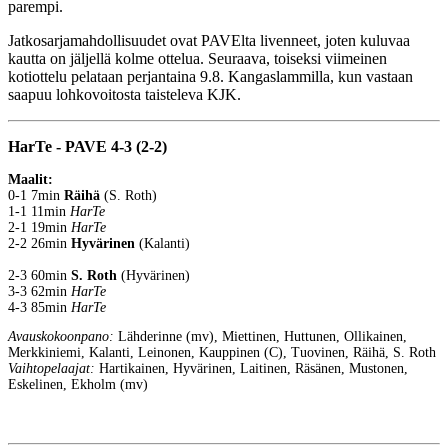
parempi.
Jatkosarjamahdollisuudet ovat PAVElta livenneet, joten kuluvaa
kautta on jäljellä kolme ottelua. Seuraava, toiseksi viimeinen
kotiottelu pelataan perjantaina 9.8. Kangaslammilla, kun vastaan
saapuu lohkovoitosta taisteleva KJK.
HarTe - PAVE 4-3 (2-2)
Maalit:
0-1 7min
Räihä
(S. Roth)
1-1 11min
HarTe
2-1 19min
HarTe
2-2 26min
Hyvärinen
(Kalanti)
2-3 60min
S. Roth
(Hyvärinen)
3-3 62min
HarTe
4-3 85min
HarTe
Avauskokoonpano:
Lähderinne (mv), Miettinen, Huttunen, Ollikainen,
Merkkiniemi, Kalanti, Leinonen, Kauppinen (C), Tuovinen, Räihä, S. Roth
Vaihtopelaajat:
Hartikainen, Hyvärinen, Laitinen, Räsänen, Mustonen,
Eskelinen, Ekholm (mv)